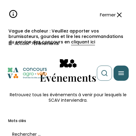
Aller à la
navigation
contenu
pied
panneau
recherche
d'accessibilité
principal
principale
de
Fermer
page
Vague de chaleur : Veuillez apporter vos
brumisateurs, gourdes et lire les recommandations
du service des concours en
cliquant ici
Accueil
Événements
Événements
Retrouvez tous les événements à venir pour lesquels le
SCAV interviendra.
Mots clés
Filtrer les événements