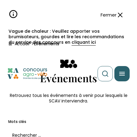
Aller à la
navigation
contenu
pied
panneau
recherche
d'accessibilité
principal
principale
de
Fermer
page
Vague de chaleur : Veuillez apporter vos
brumisateurs, gourdes et lire les recommandations
du service des concours en
cliquant ici
Accueil
Événements
Événements
Retrouvez tous les événements à venir pour lesquels le
SCAV interviendra.
Mots clés
Filtrer les événements