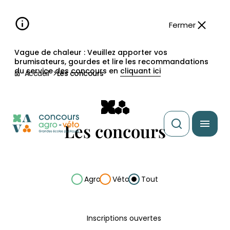
Aller à la
navigation
contenu
pied
panneau
recherche
d'accessibilité
principal
principale
de
Fermer
page
Vague de chaleur : Veuillez apporter vos
brumisateurs, gourdes et lire les recommandations
du service des concours en
cliquant ici
Accueil
Les concours
Les concours
Filtrer les concours
Agro
Véto
Tout
Inscriptions ouvertes