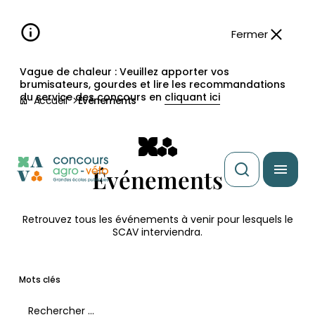
Aller à la
navigation
contenu
pied
panneau
recherche
d'accessibilité
principal
principale
de
Fermer
page
Vague de chaleur : Veuillez apporter vos
brumisateurs, gourdes et lire les recommandations
du service des concours en
cliquant ici
Accueil
Événements
Événements
Retrouvez tous les événements à venir pour lesquels le
SCAV interviendra.
Mots clés
Filtrer les événements