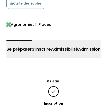
Carte des écoles
commun Master - Session
2026
Agronomie : 11 Places
Se préparer
S’inscrire
Admissibilité
Admission
Vœ
02 Jan.
Inscription