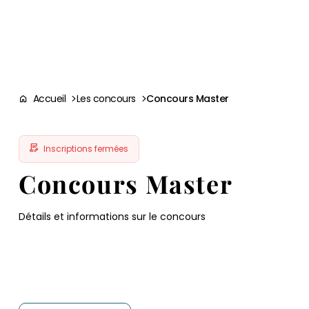
Aller à la
navigation
contenu
pied
panneau
recherche
d'accessibilité
principal
principale
de
page
Accueil
Les concours
Concours Master
Inscriptions fermées
Concours Master
Détails et informations sur le concours
Télécharger les notices
Notice spécifique concours