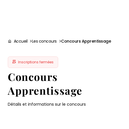
Aller à la
navigation
contenu
pied
panneau
recherche
d'accessibilité
principal
principale
de
page
Accueil
Les concours
Concours Apprentissage
Inscriptions fermées
Concours
Apprentissage
Détails et informations sur le concours