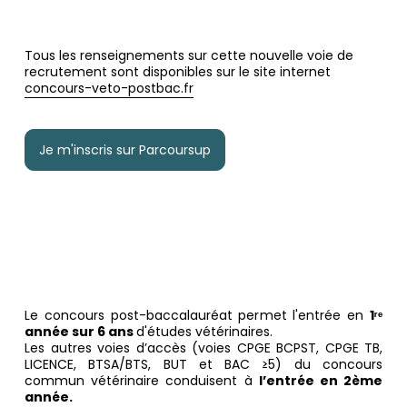
Tous les renseignements sur cette nouvelle voie de
recrutement sont disponibles sur le site internet
concours-veto-postbac.fr
Je m'inscris sur Parcoursup
Le concours post-baccalauréat permet l'entrée en
1ʳᵉ
année sur 6 ans
d'études vétérinaires.
Les autres voies d’accès (voies CPGE BCPST, CPGE TB,
LICENCE, BTSA/BTS, BUT et BAC ≥5) du concours
commun vétérinaire conduisent à
l’entrée en 2ème
année.