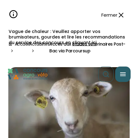
Aller à la
navigation
contenu
pied
panneau
recherche
d'accessibilité
principal
principale
de
Fermer
page
Vague de chaleur : Veuillez apporter vos
brumisateurs, gourdes et lire les recommandations
du service des concours en
cliquant ici
Accueil
Actualités
Accès aux études vétérinaires Post-
Bac via Parcoursup