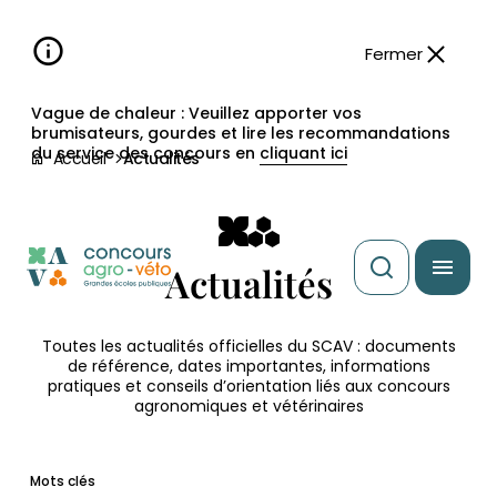
Aller à la
navigation
contenu
pied
panneau
recherche
d'accessibilité
principal
principale
de
Fermer
page
Vague de chaleur : Veuillez apporter vos
brumisateurs, gourdes et lire les recommandations
du service des concours en
cliquant ici
Accueil
Actualités
Actualités
Toutes les actualités officielles du SCAV : documents
de référence, dates importantes, informations
pratiques et conseils d’orientation liés aux concours
agronomiques et vétérinaires
Mots clés