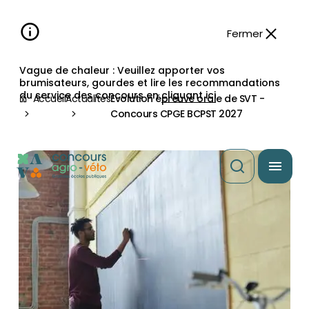
Aller à la
navigation
contenu
pied
panneau
recherche
d'accessibilité
principal
principale
de
Fermer
page
Vague de chaleur : Veuillez apporter vos
brumisateurs, gourdes et lire les recommandations
du service des concours en
cliquant ici
Accueil
Actualités
Evolution épreuve orale de SVT -
Concours CPGE BCPST 2027