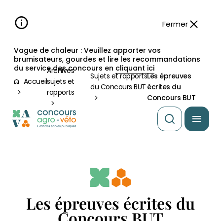
Aller à la
navigation
contenu
pied
panneau
recherche
d'accessibilité
principal
principale
de
Fermer
page
Vague de chaleur : Veuillez apporter vos
brumisateurs, gourdes et lire les recommandations
du service des concours en
cliquant ici
Archives
Sujets et rapports
Les épreuves
Accueil
sujets et
du Concours BUT
écrites du
rapports
Concours BUT
Les épreuves écrites du
Concours BUT