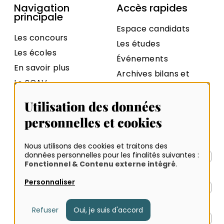
Navigation
Accès rapides
principale
Espace candidats
Les concours
Les études
Les écoles
Événements
En savoir plus
Archives bilans et
Le SCAV
statistiques
Contact
Archives sujets et
Utilisation des données
rapports
personnelles et cookies
Nous utilisons des cookies et traitons des
données personnelles pour les finalités suivantes :
Plan du site
Fonctionnel & Contenu externe intégré
.
Données personnelles
Personnaliser
Mentions légales et crédits
Gestion des cookies
Accessibilité : partiellement conforme
Refuser
Oui, je suis d'accord