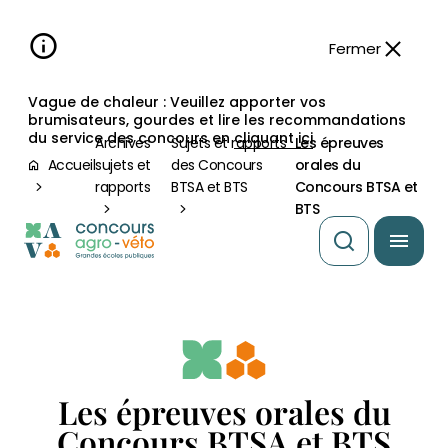
Aller à la
navigation
contenu
pied
panneau
recherche
d'accessibilité
principal
principale
de
Fermer
page
Vague de chaleur : Veuillez apporter vos
brumisateurs, gourdes et lire les recommandations
du service des concours en
cliquant ici
Archives
Sujets et rapports
Les épreuves
Accueil
sujets et
des Concours
orales du
rapports
BTSA et BTS
Concours BTSA et
BTS
Les épreuves orales du
Concours BTSA et BTS